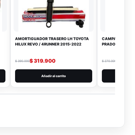
AMORTIGUADOR TRASERO LH TOYOTA
CAMPANA DE FR
HILUX REVO / 4RUNNER 2015-2022
PRADO 5VZ
$
319.900
$
229.
$
390.000
$
270.000
Añadir al carrito
Añad