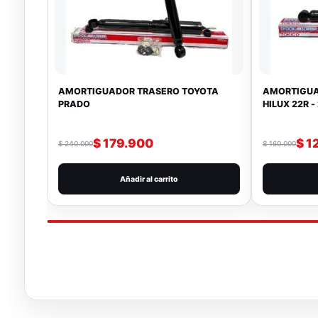
AMORTIGUADOR TRASERO TOYOTA
AMORTIGUA
PRADO
HILUX 22R -
$
179.900
$
1
$
240.000
$
160.000
Añadir al carrito