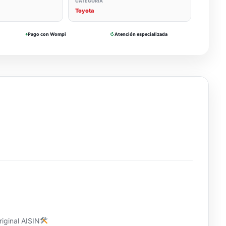
CATEGORÍA
Toyota
⌖
Pago con Wompi
↻
Atención especializada
iginal AISIN