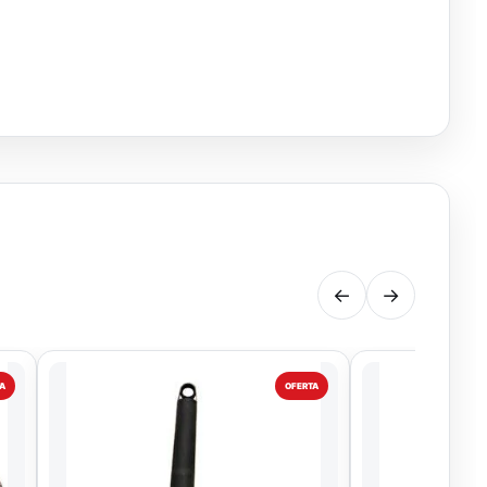
←
→
A
OFERTA