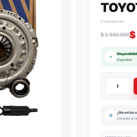
TOYO
0 valoraciones
$
$
2.500.000
Disponibili
✓
Disponible
¿No estás s
⚙
Consulta la r