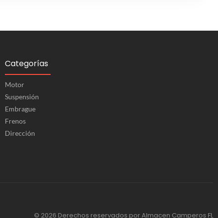
Categorías
Motor
Suspensión
Embrague
Frenos
Dirección
© 2026 Derechos reservados por Almacen Camperos FL