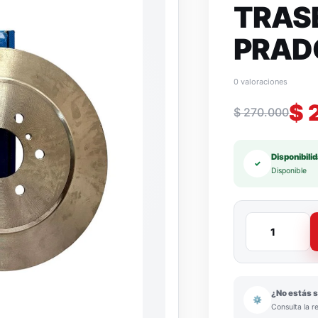
TRAS
PRAD
0 valoraciones
$
$
270.000
Disponibili
✓
Disponible
¿No estás s
⚙
Consulta la r