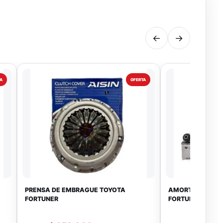
←
→
A
OFERTA
PRENSA DE EMBRAGUE TOYOTA
AMORTIGUADOR 
FORTUNER
FORTUNER / HILU