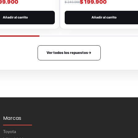
99.900
$
199.900
$
240.000
Añadir al carrito
Añadir al carrito
Ver todos los repuestos
→
Marcas
Toyota