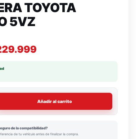
ERA TOYOTA
O 5VZ
229.999
dad
Añadir al carrito
eguro de la compatibilidad?
eferencia de tu vehículo antes de finalizar la compra.