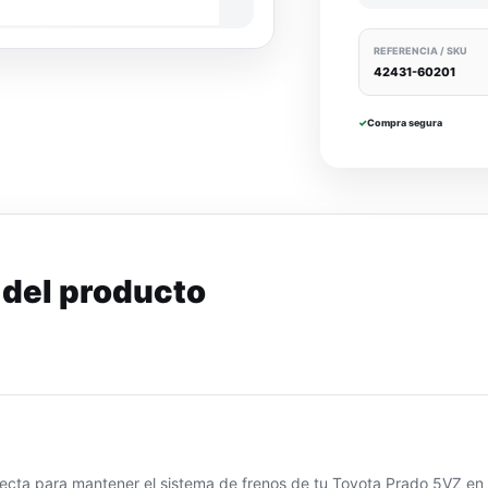
REFERENCIA / SKU
42431-60201
✓
Compra segura
 del producto
cta para mantener el sistema de frenos de tu Toyota Prado 5VZ en 