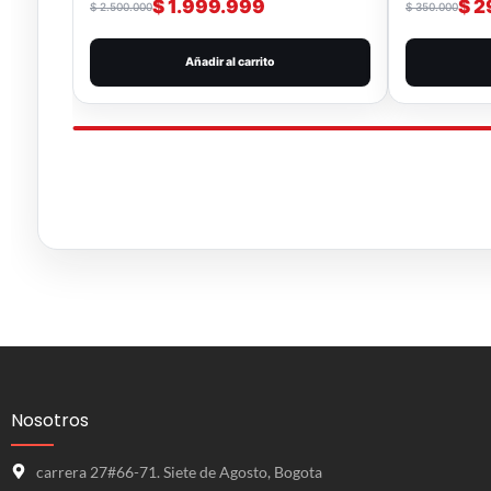
$
1.999.999
$
2
$
2.500.000
$
350.000
Añadir al carrito
Nosotros
carrera 27#66-71. Siete de Agosto, Bogota