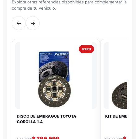
Explora otras referencias disponibles para complementar la
compra de tu vehículo.
←
→
OFERTA
DISCO DE EMBRAGUE TOYOTA
KIT DE EMBRAG
COROLLA 1.4
$
399.999
$
1.9
$
450.000
$
2.300.000