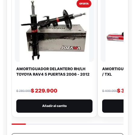
OFERTA
AMORTIGUADOR DELANTERO RH/LH
AMORTIGUADOR 
TOYOYA RAV4 5 PUERTAS 2006 - 2012
/ TXL
$
229.900
$
319.
$
280.000
$
400.000
Añadir al carrito
Añad