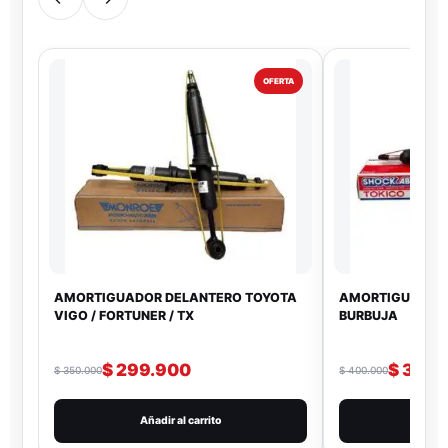
OFERTA
AMORTIGUADOR DELANTERO TOYOTA
AMORTIGUADOR
VIGO / FORTUNER / TX
BURBUJA
$
299.900
$
320.
$
350.000
$
400.000
Añadir al carrito
Añad