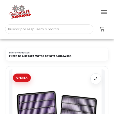
Inicio
›
Repuestos
›
FILTRO DE AIRE PARA MOTOR TOYOTA SAHARA 300
⤢
OFERTA