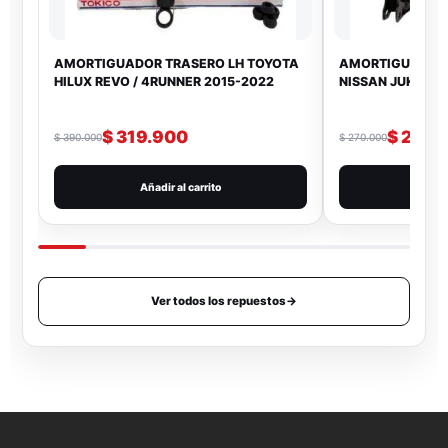
AMORTIGUADOR TRASERO LH TOYOTA
AMORTIGUADOR 
HILUX REVO / 4RUNNER 2015-2022
NISSAN JUKE 1.6
$
319.900
$
219.
$
390.000
$
270.000
Añadir al carrito
Añad
Ver todos los repuestos
→