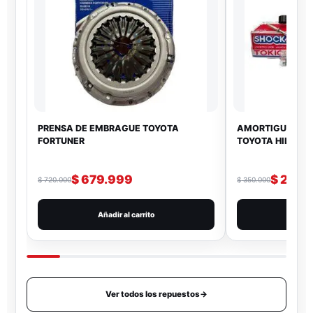
PRENSA DE EMBRAGUE TOYOTA
AMORTIGUADOR 
FORTUNER
TOYOTA HILUX 4
$
679.999
$
299.
$
720.000
$
350.000
Añadir al carrito
Añad
Ver todos los repuestos
→