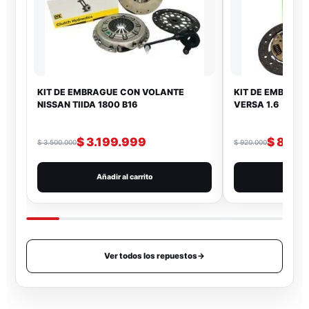
KIT DE EMBRAGUE CON VOLANTE
KIT DE EMBRAGU
NISSAN TIIDA 1800 B16
VERSA 1.6
$
3.199.999
$
879.
$
3.500.000
$
920.000
Añadir al carrito
Añad
Ver todos los repuestos
→