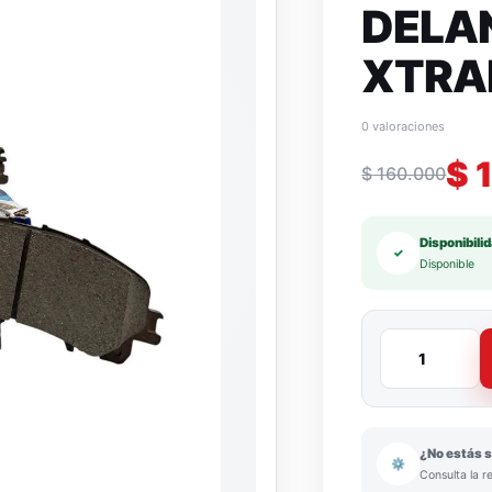
DELA
XTRAI
0 valoraciones
$
1
$
160.000
Disponibili
✓
Disponible
¿No estás s
⚙
Consulta la r