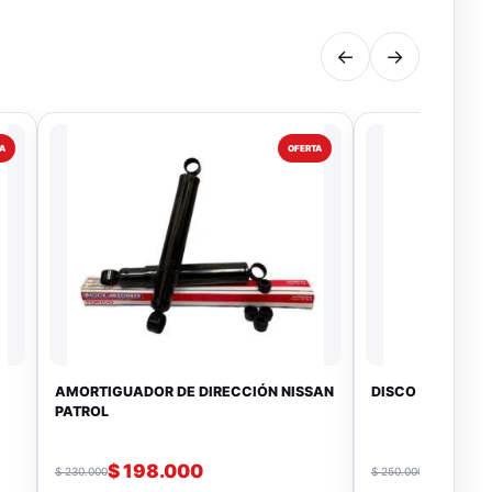
←
→
A
OFERTA
AMORTIGUADOR DE DIRECCIÓN NISSAN
DISCO DE EMBRA
PATROL
$
198.000
$
199.
$
230.000
$
250.000