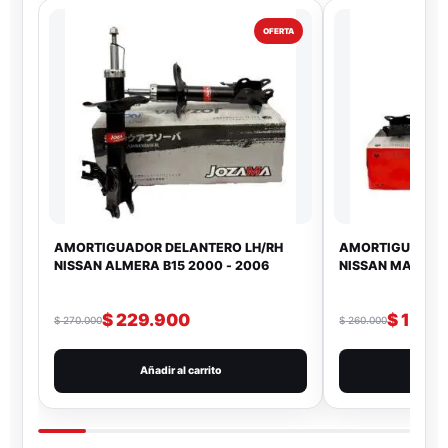
OFERTA
AMORTIGUADOR DELANTERO LH/RH
AMORTIGUADOR 
NISSAN ALMERA B15 2000 - 2006
NISSAN MARCH
$
229.900
$
199.
$
270.000
$
260.000
Añadir al carrito
Añad