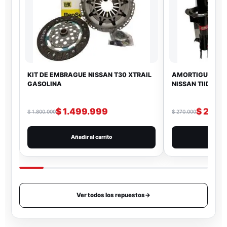
KIT DE EMBRAGUE NISSAN T30 XTRAIL
AMORTIGUADOR 
GASOLINA
NISSAN TIIDA
$
1.499.999
$
219.
$
1.800.000
$
270.000
Añadir al carrito
Añad
Ver todos los repuestos
→