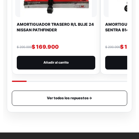
AMORTIGUADOR TRASERO R/L BUJE 24
AMORTIGUADOR 
NISSAN PATHFINDER
SENTRA B14
$
169.900
$
169.
$
200.000
$
200.000
Añadir al carrito
Añad
Ver todos los repuestos
→