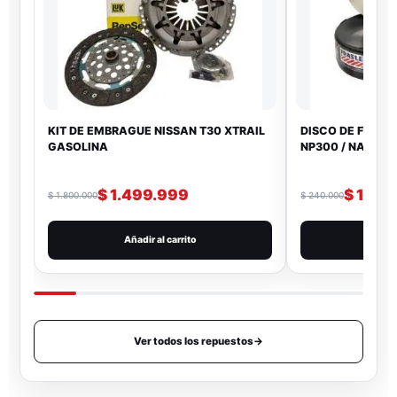
KIT DE EMBRAGUE NISSAN T30 XTRAIL
DISCO DE FRENO
GASOLINA
NP300 / NAVAR
$
1.499.999
$
199.
$
1.800.000
$
240.000
Añadir al carrito
Añad
Ver todos los repuestos
→