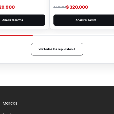
29.900
$
320.000
$
400.000
Añadir al carrito
Añadir al carrito
Ver todos los repuestos
→
Marcas