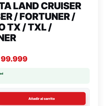
TA LAND CRUISER
ER / FORTUNER /
 TX / TXL /
NER
199.999
dad
Añadir al carrito