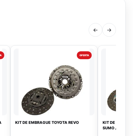
←
→
A
OFERTA
A
KIT DE EMBRAGUE TOYOTA REVO
KIT DE EMBRAGU
SUMO / 3RZ CON