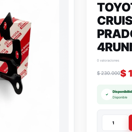
TOYO
CRUIS
PRADO
4RUN
0 valoraciones
$
$
230.000
Disponibili
✓
Disponible