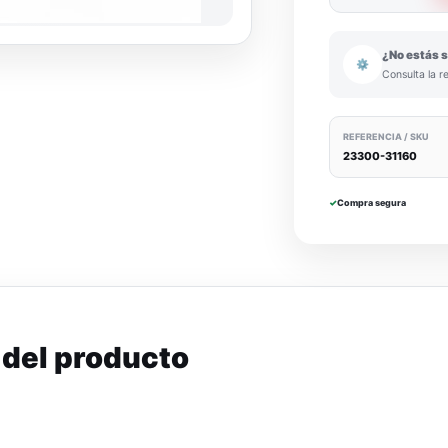
¿No estás s
⚙
Consulta la r
REFERENCIA / SKU
23300-31160
✓
Compra segura
 del producto