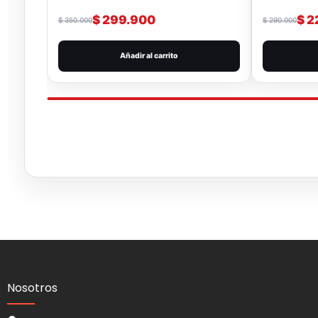
$
299.900
$
2
$
350.000
$
290.000
Añadir al carrito
Nosotros