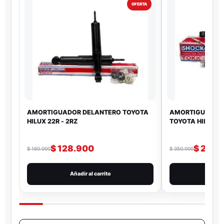
OFERTA
AMORTIGUADOR DELANTERO TOYOTA
AMORTIGUADOR 
HILUX 22R - 2RZ
TOYOTA HILUX 4
$
128.900
$
299.
$
160.000
$
350.000
Añadir al carrito
Añad