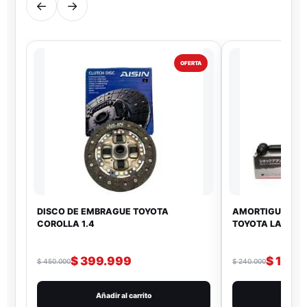
←
→
OFERTA
DISCO DE EMBRAGUE TOYOTA
AMORTIGUADOR 
COROLLA 1.4
TOYOTA LAND CR
$
399.999
$
199.
$
450.000
$
240.000
Añadir al carrito
Añad