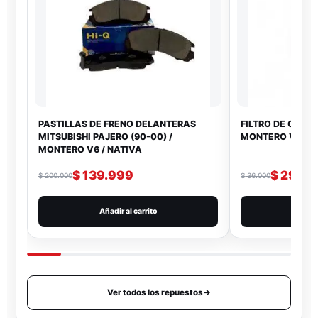
PASTILLAS DE FRENO DELANTERAS
FILTRO DE GASO
MITSUBISHI PAJERO (90-00) /
MONTERO V6 - 3
MONTERO V6 / NATIVA
$
139.999
$
29.99
$
200.000
$
36.000
Añadir al carrito
Añad
Ver todos los repuestos
→