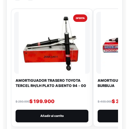
OFERTA
AMORTIGUADOR TRASERO TOYOTA
AMORTIGUADOR
TERCEL RH/LH PLATO ASIENTO 94 - 00
BURBUJA
$
199.900
$
320.
$
250.000
$
400.000
Añadir al carrito
Añad