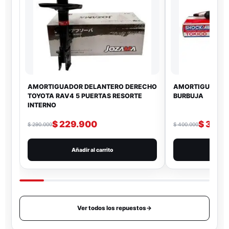
AMORTIGUADOR DELANTERO DERECHO
AMORTIGUADOR
TOYOTA RAV4 5 PUERTAS RESORTE
BURBUJA
INTERNO
$
229.900
$
320.
$
290.000
$
400.000
Añadir al carrito
Añad
Ver todos los repuestos
→