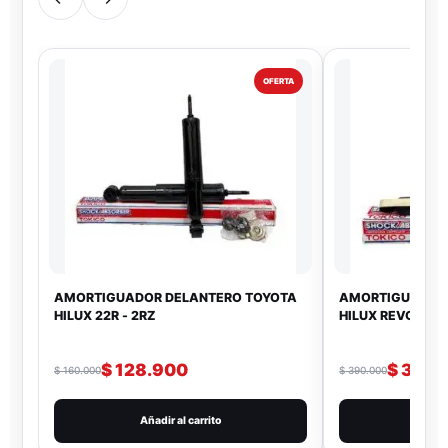
OFERTA
AMORTIGUADOR DELANTERO TOYOTA
AMORTIGUADOR 
HILUX 22R - 2RZ
HILUX REVO / 4
$
128.900
$
319.
$
160.000
$
390.000
Añadir al carrito
Añad